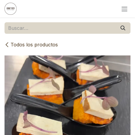
Ir al contenido
Todos los productos