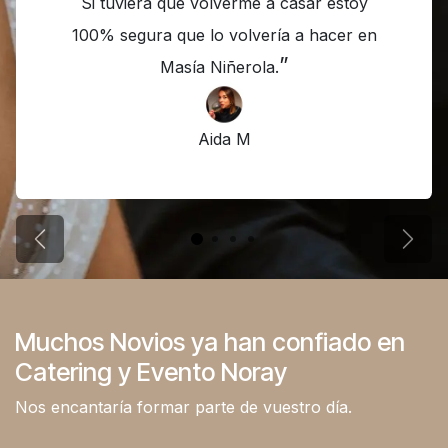
Si tuviera que volverme a casar estoy
100% segura que lo volvería a hacer en
”
Masía Niñerola.
A​ida M
Anterior
Sigui
Muchos Novios ya han confiado en
Catering y Evento Noray
Nos encantaría formar parte de vuestro día.