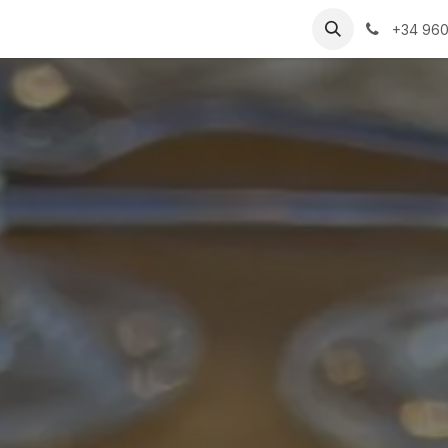
s
Bodas
Celebraciones
Espacios
Catering
Blog
RS
+34 960