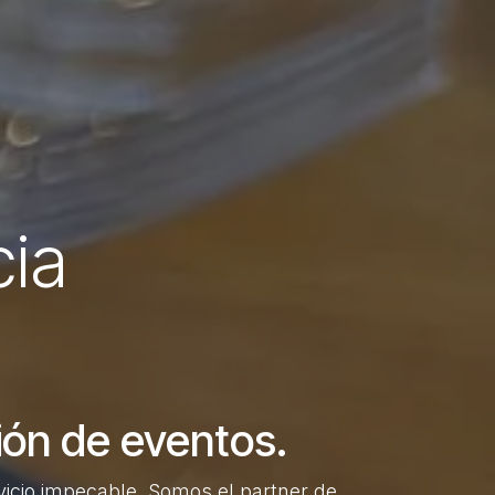
cia
ción de eventos.
cio impecable. Somos el partner de