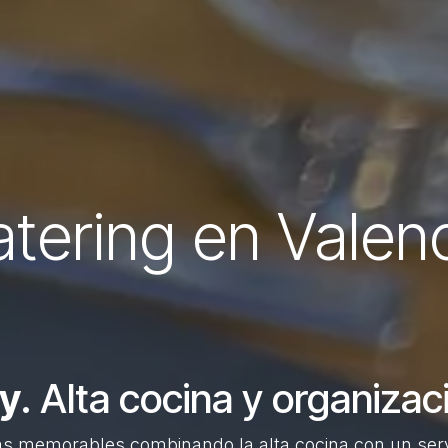
tering en Valen
ay
. Alta cocina y organiza
s memorables combinando la alta cocina con un servi