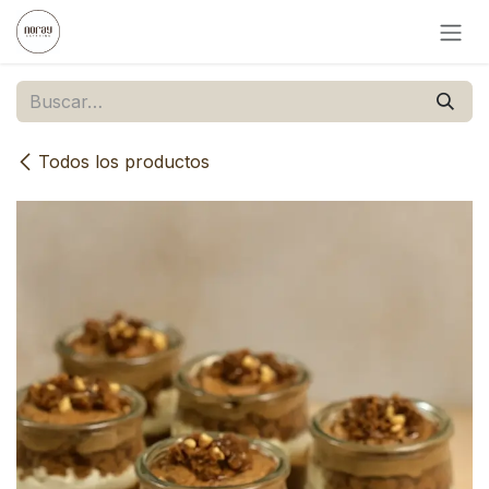
Ir al contenido
Todos los productos