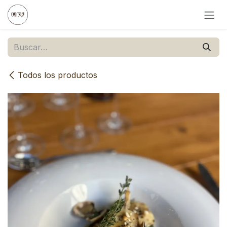
Ir al contenido
Todos los productos