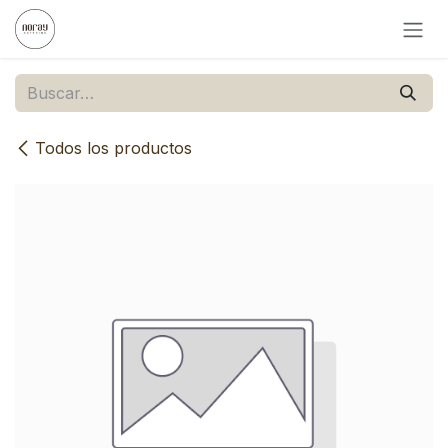
Ir al contenido
Todos los productos