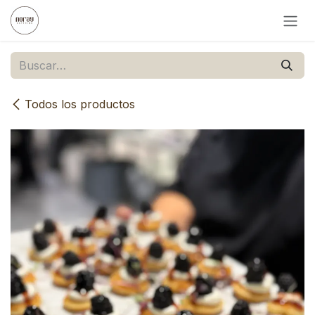
Ir al contenido
Todos los productos