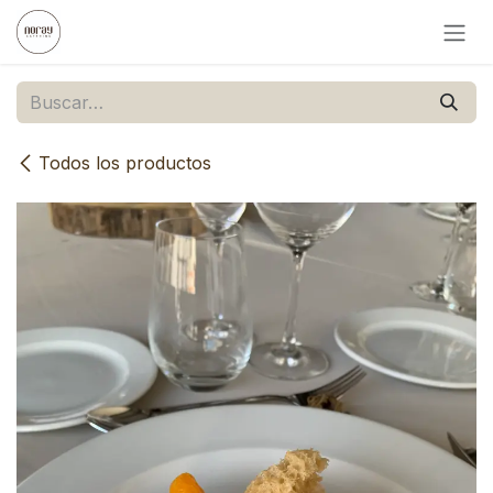
Ir al contenido
Todos los productos