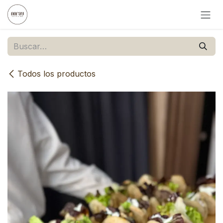
Ir al contenido
Todos los productos