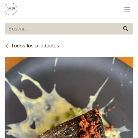
Ir al contenido
Todos los productos