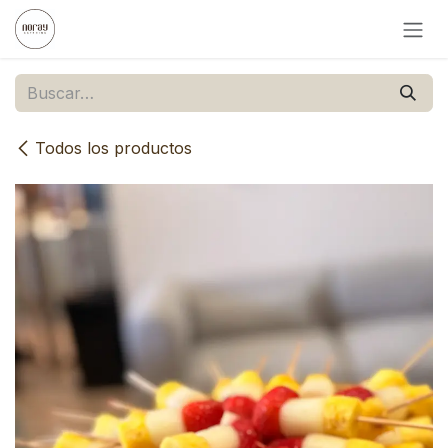
Ir al contenido
Todos los productos