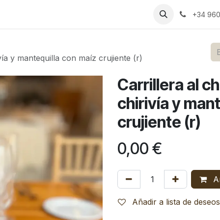
s
Bodas
Celebraciones
Espacios
Catering
Blog
RS
+34 960
vía y mantequilla con maíz crujiente (r)
Carrillera al 
chirivía y man
crujiente (r)
0,00
€
Añ
Añadir a lista de deseos