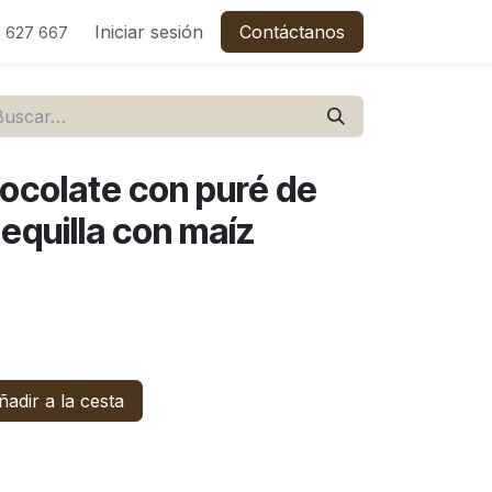
C
Empleos
Iniciar sesión
Contáctanos
 627 667
chocolate con puré de
tequilla con maíz
adir a la cesta