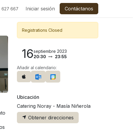
C
Empleos
Iniciar sesión
Contáctanos
 627 667
Registrations Closed
16
septiembre 2023
20:30
23:55
Añadir al calendario:
Ubicación
Catering Noray - Masía Niñerola
nto
Obtener direcciones
sos