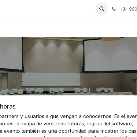
s
Bodas
Celebraciones
Espacios
Catering
Blog
RS
+34 960
 horas
partners y usuarios a que vengan a conocernos! Es el eve
iones, el mapa de versiones futuras, logros del software,
 Este evento también es una oportunidad para mostrar los ca