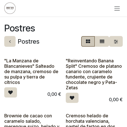
Ir al contenido
Postres
Postres
"La Manzana de
"Reinventando Banana
Blancanieves" Salteado
Split" Cremoso de platano
de manzana, cremoso de
canario con caramelo
su pulpa y tierra de
fundente, crujiente de
cítricos
chocolate negro y Peta-
Zetas
0,00
€
0,00
€
Brownie de cacao con
Cremoso helado de
caramelo salado,
horchata valenciana,
merengue suizo, helado y
pastel de farton en dos