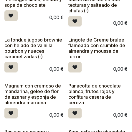
sopa de chocolate
texturas y salteado de
chufas (r)
0,00
€
0,00
€
La fondue jugoso brownie
Lingote de Creme brulee
con helado de vainilla
flameado con crumble de
bourbon y nueces
almendra y mousse de
caramelizadas (r)
turron
0,00
€
0,00
€
Magnum con cremoso de
Panacotta de chocolate
mandarina, gelee de flor
blanco, frutos rojos y
de azahar y esponja de
confitura casera de
almendra marcona
cereza
0,00
€
0,00
€
Pavlova de mango y
Semi esfera de chocolate