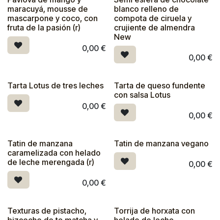
maracuyá, mousse de
blanco relleno de
mascarpone y coco, con
compota de ciruela y
fruta de la pasión (r)
crujiente de almendra
New
0,00
€
0,00
€
Tarta Lotus de tres leches
Tarta de queso fundente
con salsa Lotus
0,00
€
0,00
€
Tatin de manzana
Tatin de manzana vegano
caramelizada con helado
de leche merengada (r)
0,00
€
0,00
€
Texturas de pistacho,
Torrija de horxata con
bizcocho de te matcha y
helado de leche