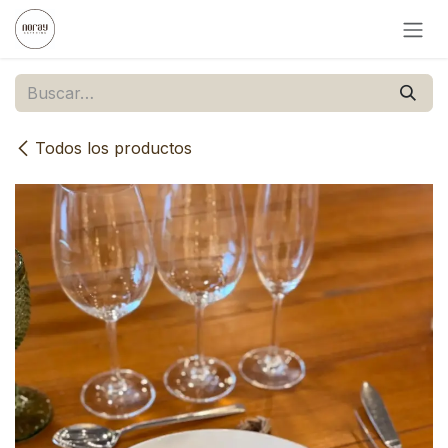
Ir al contenido
Todos los productos