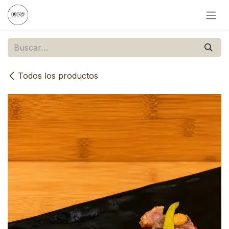
Ir al contenido
Todos los productos