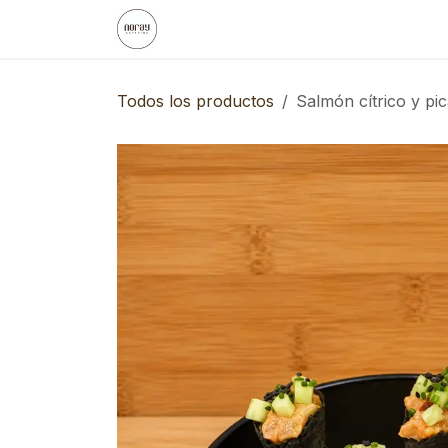
Ir al contenido
Inicio
Noray
Eventos Empresa
Todos los productos
Salmón cítrico y p