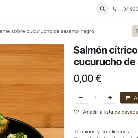
s
Bodas
Celebraciones
Espacios
Catering
Blog
RS
+34 960
icante sobre cucurucho de sésamo negro
Salmón cítrico
cucurucho de
0,00
€
Añ
Añadir a lista de deseos
Términos y condiciones