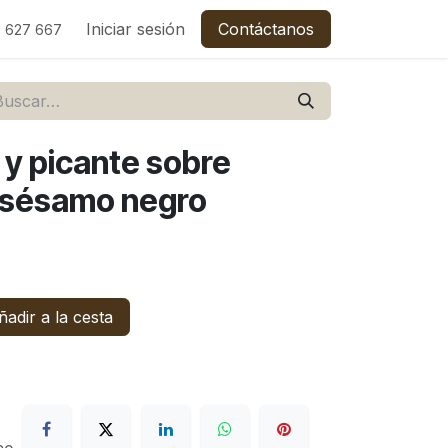
C
Empleos
Iniciar sesión
Contáctanos
 627 667
 y picante sobre
 sésamo negro
adir a la cesta