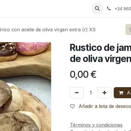
s
Bodas
Celebraciones
Espacios
Catering
Blog
RS
+34 960
rico con aceite de oliva virgen extra (r) XS
Rustico de jam
de oliva virgen
0,00
€
Añ
Añadir a lista de deseos
Términos y condiciones