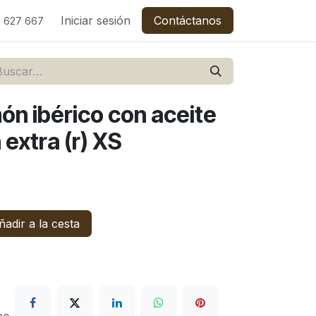
C
Empleos
Iniciar sesión
Contáctanos
 627 667
ón ibérico con aceite
 extra (r) XS
adir a la cesta