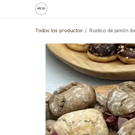
Ir al contenido
Inicio
Noray
Eventos Empresa
Todos los productos
Rustico de jamón ibé