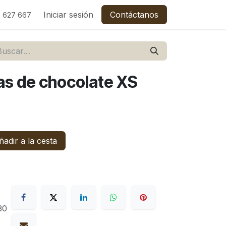
C
Empleos
Iniciar sesión
Contáctanos
 627 667
as de chocolate XS
adir a la cesta
30