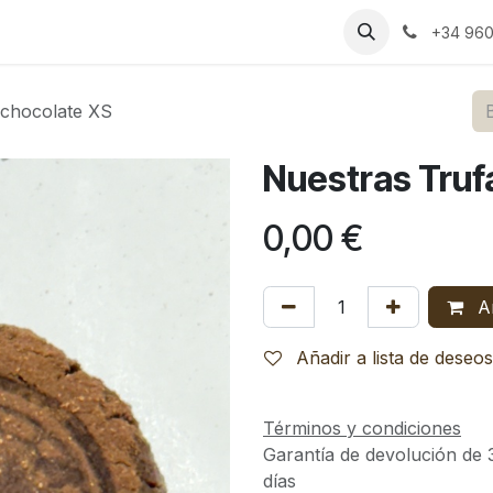
s
Bodas
Celebraciones
Espacios
Catering
Blog
RS
+34 960
 chocolate XS
Nuestras Truf
0,00
€
Añ
Añadir a lista de deseos
Términos y condiciones
Garantía de devolución de 
días