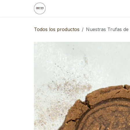
Ir al contenido
Inicio
Noray
Eventos Empresa
Todos los productos
Nuestras Trufas de