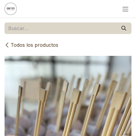
Ir al contenido
Todos los productos