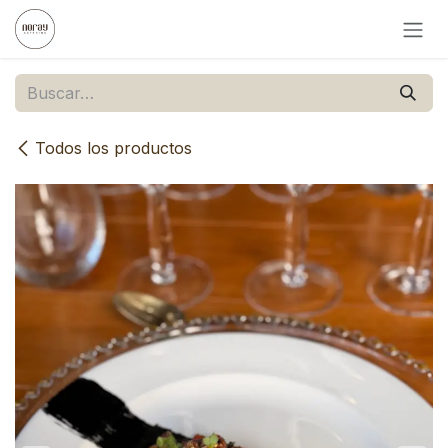
Ir al contenido
Todos los productos