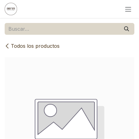
Ir al contenido
Todos los productos