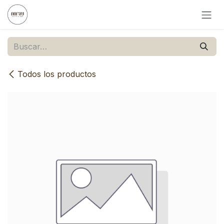
Ir al contenido
Todos los productos