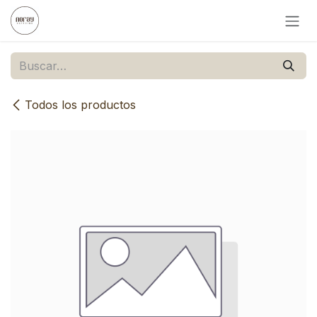
Ir al contenido
Todos los productos