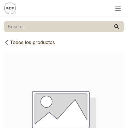
Ir al contenido
Todos los productos