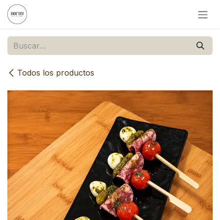
Ir al contenido
Todos los productos