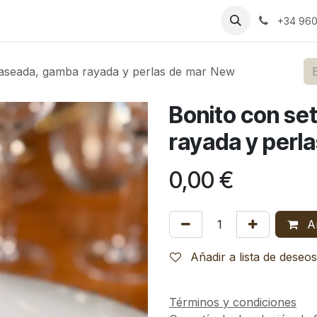
s
Bodas
Celebraciones
Espacios
Catering
Blog
RS
+34 960
raseada, gamba rayada y perlas de mar New
Bonito con se
rayada y perl
0,00
€
Añ
Añadir a lista de deseos
Términos y condiciones