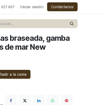
C
Empleos
Iniciar sesión
Contáctanos
 627 667
tas braseada, gamba
as de mar New
adir a la cesta