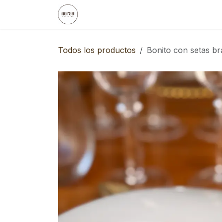
Ir al contenido
Inicio
Noray
Eventos Empresa
Todos los productos
Bonito con setas b