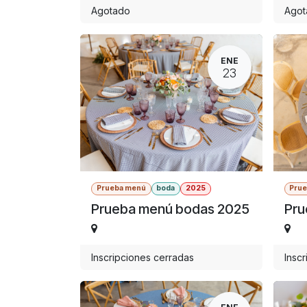
Agotado
Agot
ENE
23
Prueba menú
boda
2025
Pru
Prueba menú bodas 2025
Pru
Inscripciones cerradas
Insc