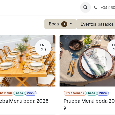
s
Bodas
Celebraciones
Espacios
Catering
Blog
RS
+34 960
Boda
Eventos pasado
1
ENE
E
29
eba menú
boda
2026
Prueba menú
boda
2026
eba Menú boda 2026
Prueba Menú boda 2