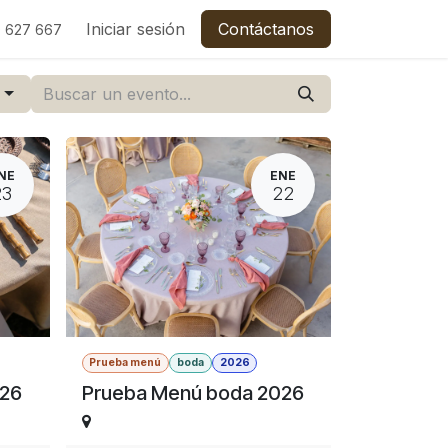
C
Empleos
Iniciar sesión
Contáctanos
 627 667
s
NE
ENE
23
22
Prueba menú
boda
2026
026
Prueba Menú boda 2026