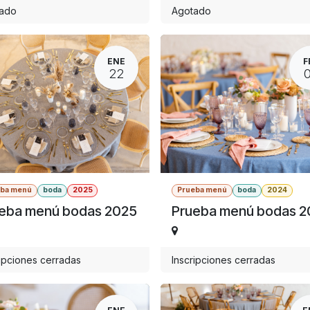
ado
Agotado
ENE
F
22
eba menú
boda
2025
Prueba menú
boda
2024
eba menú bodas 2025
Prueba menú bodas 
ripciones cerradas
Inscripciones cerradas