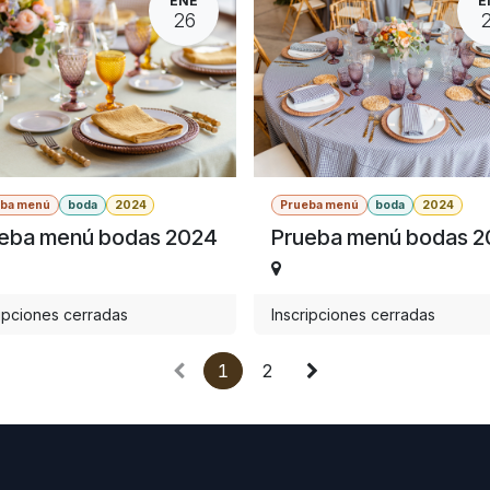
ENE
E
26
eba menú
boda
2024
Prueba menú
boda
2024
eba menú bodas 2024
Prueba menú bodas 
ripciones cerradas
Inscripciones cerradas
1
2