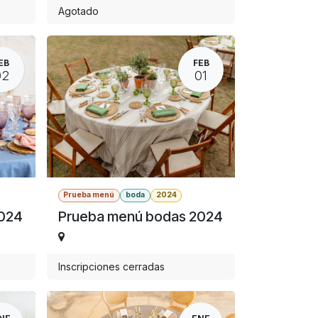
Agotado
EB
FEB
02
01
Prueba menú
boda
2024
2024
Prueba menú bodas 2024
Inscripciones cerradas